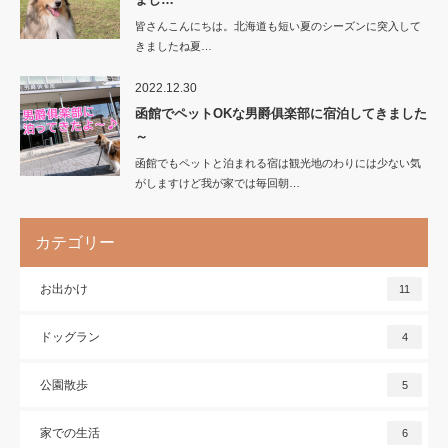
皆さんこんにちは。北海道も短い夏のシーズンに突入して
きましたね夏…
2022.12.30
函館でペットOKな男爵俱楽部に宿泊してきました
～
函館でもペットと泊まれる宿は観光地のわりには少ない気
がしますけど我が家では毎回朝…
カテゴリー
お出かけ
11
ドッグラン
4
公園散歩
5
家での生活
6