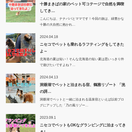
十勝まきばの家のペット可コテージで自然を満喫
してき…
こんにちは、ナナパパとママです！今回の旅は、緑豊かな
十勝の大自然に抱かれ…
2024.04.18
ニセコでペットも乗れるラフティングをしてきた
よ～
北海道の夏は短い！そんな北海道の短い夏は思いっきり外
で遊びたいですよね？…
2024.04.13
洞爺湖でペットと泊まれる宿、鶴雅リゾート 「洸
の謌…
洞爺湖でペットと一緒に泊まれる温泉宿といえば以前ブロ
グにアップした「乃の風リゾー…
2023.09.1
ニセコでペットもOKなグランピングに泊まってき
まし…