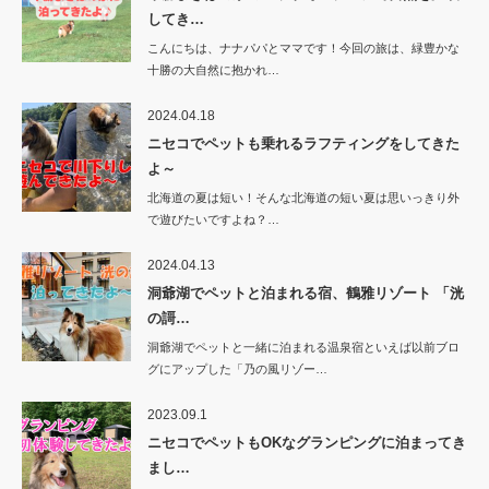
してき…
こんにちは、ナナパパとママです！今回の旅は、緑豊かな
十勝の大自然に抱かれ…
2024.04.18
ニセコでペットも乗れるラフティングをしてきた
よ～
北海道の夏は短い！そんな北海道の短い夏は思いっきり外
で遊びたいですよね？…
2024.04.13
洞爺湖でペットと泊まれる宿、鶴雅リゾート 「洸
の謌…
洞爺湖でペットと一緒に泊まれる温泉宿といえば以前ブロ
グにアップした「乃の風リゾー…
2023.09.1
ニセコでペットもOKなグランピングに泊まってき
まし…