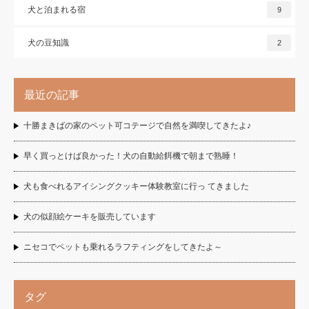
犬と泊まれる宿
9
犬の豆知識
2
最近の記事
十勝まきばの家のペット可コテージで自然を満喫してきたよ♪
早く買っとけば良かった！犬の自動給餌機で朝まで熟睡！
犬も食べれるアイシングクッキー体験教室に行っ てきました
犬の似顔絵ケーキを販売しています
ニセコでペットも乗れるラフティングをしてきたよ～
タグ