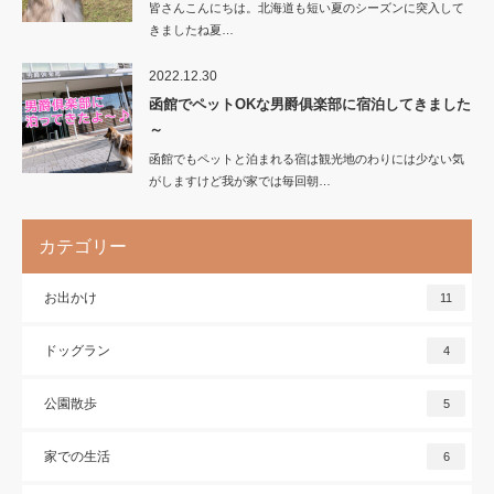
皆さんこんにちは。北海道も短い夏のシーズンに突入して
きましたね夏…
2022.12.30
函館でペットOKな男爵俱楽部に宿泊してきました
～
函館でもペットと泊まれる宿は観光地のわりには少ない気
がしますけど我が家では毎回朝…
カテゴリー
お出かけ
11
ドッグラン
4
公園散歩
5
家での生活
6