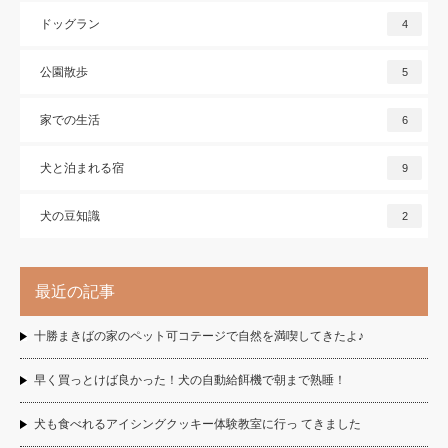
ドッグラン
4
公園散歩
5
家での生活
6
犬と泊まれる宿
9
犬の豆知識
2
最近の記事
十勝まきばの家のペット可コテージで自然を満喫してきたよ♪
早く買っとけば良かった！犬の自動給餌機で朝まで熟睡！
犬も食べれるアイシングクッキー体験教室に行っ てきました