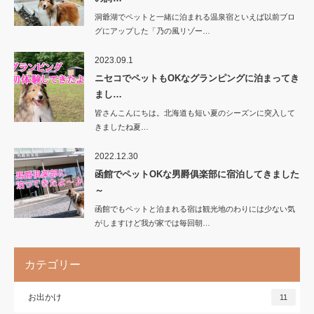
洞爺湖でペットと一緒に泊まれる温泉宿といえば以前ブロ
グにアップした「乃の風リゾー…
2023.09.1
ニセコでペットもOKなグランピングに泊まってき
まし…
皆さんこんにちは。北海道も短い夏のシーズンに突入して
きましたね夏…
2022.12.30
函館でペットOKな男爵俱楽部に宿泊してきました
～
函館でもペットと泊まれる宿は観光地のわりには少ない気
がしますけど我が家では毎回朝…
カテゴリー
お出かけ
11