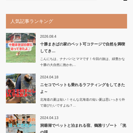
人気記事ランキング
2026.08.4
十勝まきばの家のペット可コテージで自然を満喫
してき…
こんにちは、ナナパパとママです！今回の旅は、緑豊かな
十勝の大自然に抱かれ…
2024.04.18
ニセコでペットも乗れるラフティングをしてきた
よ～
北海道の夏は短い！そんな北海道の短い夏は思いっきり外
で遊びたいですよね？…
2024.04.13
洞爺湖でペットと泊まれる宿、鶴雅リゾート 「洸
の謌…