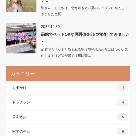
皆さんこんにちは。北海道も短い夏のシーズンに突入して
きましたね夏…
2022.12.30
函館でペットOKな男爵俱楽部に宿泊してきました
～
函館でもペットと泊まれる宿は観光地のわりには少ない気
がしますけど我が家では毎回朝…
カテゴリー
お出かけ
11
ドッグラン
4
公園散歩
5
家での生活
6