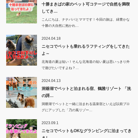
十勝まきばの家のペット可コテージで自然を満喫
してき…
こんにちは、ナナパパとママです！今回の旅は、緑豊かな
十勝の大自然に抱かれ…
2024.04.18
ニセコでペットも乗れるラフティングをしてきた
よ～
北海道の夏は短い！そんな北海道の短い夏は思いっきり外
で遊びたいですよね？…
2024.04.13
洞爺湖でペットと泊まれる宿、鶴雅リゾート 「洸
の謌…
洞爺湖でペットと一緒に泊まれる温泉宿といえば以前ブロ
グにアップした「乃の風リゾー…
2023.09.1
ニセコでペットもOKなグランピングに泊まってき
まし…