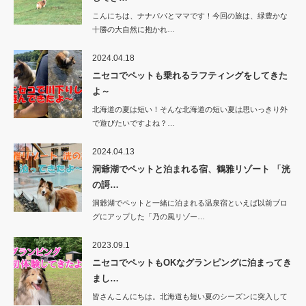
こんにちは、ナナパパとママです！今回の旅は、緑豊かな
十勝の大自然に抱かれ…
2024.04.18
ニセコでペットも乗れるラフティングをしてきた
よ～
北海道の夏は短い！そんな北海道の短い夏は思いっきり外
で遊びたいですよね？…
2024.04.13
洞爺湖でペットと泊まれる宿、鶴雅リゾート 「洸
の謌…
洞爺湖でペットと一緒に泊まれる温泉宿といえば以前ブロ
グにアップした「乃の風リゾー…
2023.09.1
ニセコでペットもOKなグランピングに泊まってき
まし…
皆さんこんにちは。北海道も短い夏のシーズンに突入して