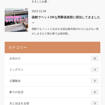
きましたね夏…
2022.12.30
函館でペットOKな男爵俱楽部に宿泊してきました
～
函館でもペットと泊まれる宿は観光地のわりには少ない気
がしますけど我が家では毎回朝…
カテゴリー
お出かけ
11
ドッグラン
4
公園散歩
5
家での生活
6
犬と泊まれる宿
9