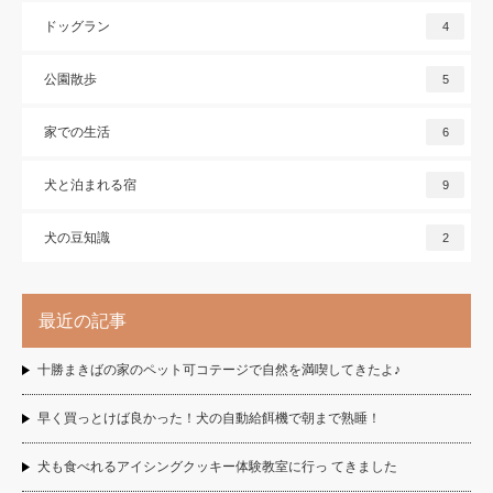
ドッグラン
4
公園散歩
5
家での生活
6
犬と泊まれる宿
9
犬の豆知識
2
最近の記事
十勝まきばの家のペット可コテージで自然を満喫してきたよ♪
早く買っとけば良かった！犬の自動給餌機で朝まで熟睡！
犬も食べれるアイシングクッキー体験教室に行っ てきました