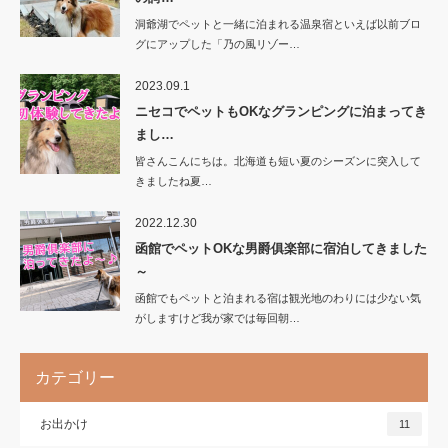
洞爺湖でペットと一緒に泊まれる温泉宿といえば以前ブロ
グにアップした「乃の風リゾー…
2023.09.1
ニセコでペットもOKなグランピングに泊まってき
まし…
皆さんこんにちは。北海道も短い夏のシーズンに突入して
きましたね夏…
2022.12.30
函館でペットOKな男爵俱楽部に宿泊してきました
～
函館でもペットと泊まれる宿は観光地のわりには少ない気
がしますけど我が家では毎回朝…
カテゴリー
お出かけ
11