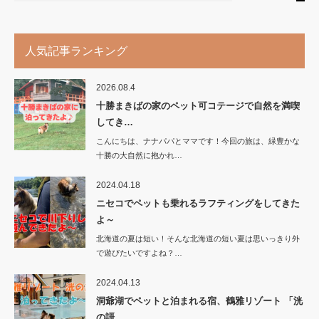
人気記事ランキング
2026.08.4
十勝まきばの家のペット可コテージで自然を満喫
してき…
こんにちは、ナナパパとママです！今回の旅は、緑豊かな
十勝の大自然に抱かれ…
2024.04.18
ニセコでペットも乗れるラフティングをしてきた
よ～
北海道の夏は短い！そんな北海道の短い夏は思いっきり外
で遊びたいですよね？…
2024.04.13
洞爺湖でペットと泊まれる宿、鶴雅リゾート 「洸
の謌…