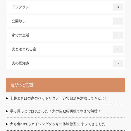
ドッグラン
4
公園散歩
5
家での生活
6
犬と泊まれる宿
9
犬の豆知識
2
最近の記事
十勝まきばの家のペット可コテージで自然を満喫してきたよ♪
早く買っとけば良かった！犬の自動給餌機で朝まで熟睡！
犬も食べれるアイシングクッキー体験教室に行っ てきました