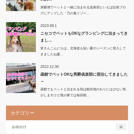
洞爺湖でペットと一緒に泊まれる温泉宿といえば以前ブロ
グにアップした「乃の風リゾー…
2023.09.1
ニセコでペットもOKなグランピングに泊まってき
まし…
皆さんこんにちは。北海道も短い夏のシーズンに突入して
きましたね夏…
2022.12.30
函館でペットOKな男爵俱楽部に宿泊してきました
～
函館でもペットと泊まれる宿は観光地のわりには少ない気
がしますけど我が家では毎回朝…
カテゴリー
お出かけ
11