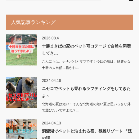
人気記事ランキング
2026.08.4
十勝まきばの家のペット可コテージで自然を満喫
してき…
こんにちは、ナナパパとママです！今回の旅は、緑豊かな
十勝の大自然に抱かれ…
2024.04.18
ニセコでペットも乗れるラフティングをしてきた
よ～
北海道の夏は短い！そんな北海道の短い夏は思いっきり外
で遊びたいですよね？…
2024.04.13
洞爺湖でペットと泊まれる宿、鶴雅リゾート 「洸
の謌…