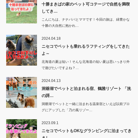
十勝まきばの家のペット可コテージで自然を満喫
してき…
こんにちは、ナナパパとママです！今回の旅は、緑豊かな
十勝の大自然に抱かれ…
2024.04.18
ニセコでペットも乗れるラフティングをしてきた
よ～
北海道の夏は短い！そんな北海道の短い夏は思いっきり外
で遊びたいですよね？…
2024.04.13
洞爺湖でペットと泊まれる宿、鶴雅リゾート 「洸
の謌…
洞爺湖でペットと一緒に泊まれる温泉宿といえば以前ブロ
グにアップした「乃の風リゾー…
2023.09.1
ニセコでペットもOKなグランピングに泊まってき
まし…