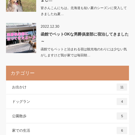
皆さんこんにちは。北海道も短い夏のシーズンに突入して
きましたね夏…
2022.12.30
函館でペットOKな男爵俱楽部に宿泊してきました
～
函館でもペットと泊まれる宿は観光地のわりには少ない気
がしますけど我が家では毎回朝…
カテゴリー
お出かけ
11
ドッグラン
4
公園散歩
5
家での生活
6