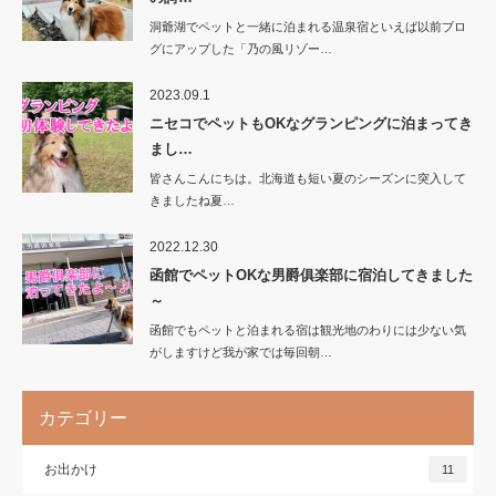
洞爺湖でペットと一緒に泊まれる温泉宿といえば以前ブロ
グにアップした「乃の風リゾー…
2023.09.1
ニセコでペットもOKなグランピングに泊まってき
まし…
皆さんこんにちは。北海道も短い夏のシーズンに突入して
きましたね夏…
2022.12.30
函館でペットOKな男爵俱楽部に宿泊してきました
～
函館でもペットと泊まれる宿は観光地のわりには少ない気
がしますけど我が家では毎回朝…
カテゴリー
お出かけ
11