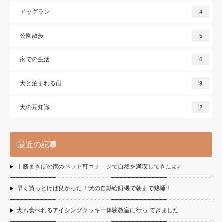
ドッグラン
4
公園散歩
5
家での生活
6
犬と泊まれる宿
9
犬の豆知識
2
最近の記事
十勝まきばの家のペット可コテージで自然を満喫してきたよ♪
早く買っとけば良かった！犬の自動給餌機で朝まで熟睡！
犬も食べれるアイシングクッキー体験教室に行っ てきました