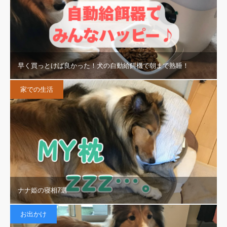
早く買っとけば良かった！犬の自動給餌機で朝まで熟睡！
家での生活
ナナ姫の寝相7選
お出かけ