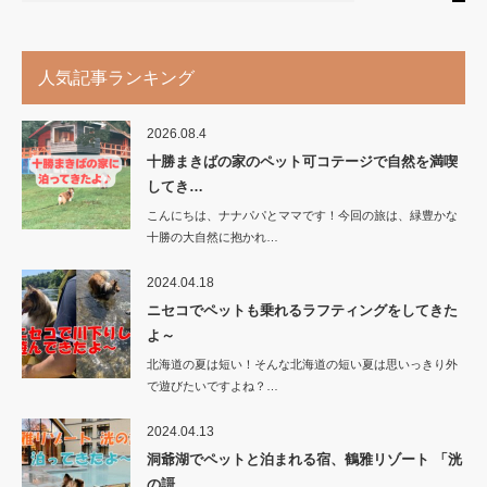
人気記事ランキング
2026.08.4
十勝まきばの家のペット可コテージで自然を満喫
してき…
こんにちは、ナナパパとママです！今回の旅は、緑豊かな
十勝の大自然に抱かれ…
2024.04.18
ニセコでペットも乗れるラフティングをしてきた
よ～
北海道の夏は短い！そんな北海道の短い夏は思いっきり外
で遊びたいですよね？…
2024.04.13
洞爺湖でペットと泊まれる宿、鶴雅リゾート 「洸
の謌…