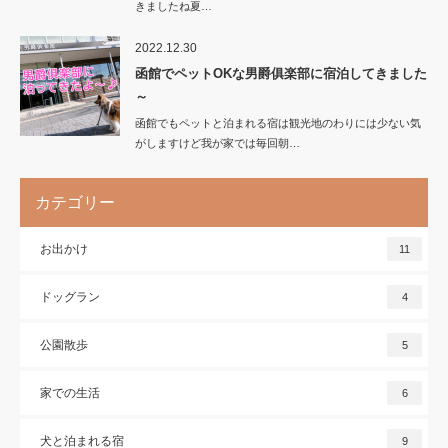
きましたね夏…
2022.12.30
函館でペットOKな男爵俱楽部に宿泊してきました
～
函館でもペットと泊まれる宿は観光地のわりには少ない気
がしますけど我が家では毎回朝…
カテゴリー
お出かけ
11
ドッグラン
4
公園散歩
5
家での生活
6
犬と泊まれる宿
9