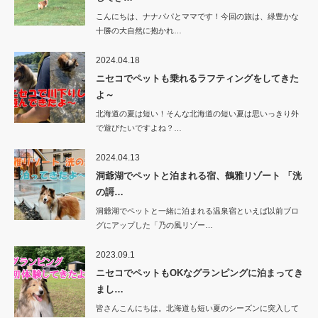
こんにちは、ナナパパとママです！今回の旅は、緑豊かな
十勝の大自然に抱かれ…
2024.04.18
ニセコでペットも乗れるラフティングをしてきた
よ～
北海道の夏は短い！そんな北海道の短い夏は思いっきり外
で遊びたいですよね？…
2024.04.13
洞爺湖でペットと泊まれる宿、鶴雅リゾート 「洸
の謌…
洞爺湖でペットと一緒に泊まれる温泉宿といえば以前ブロ
グにアップした「乃の風リゾー…
2023.09.1
ニセコでペットもOKなグランピングに泊まってき
まし…
皆さんこんにちは。北海道も短い夏のシーズンに突入して