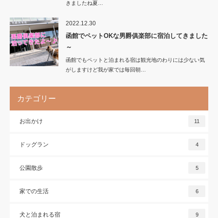
きましたね夏…
2022.12.30
函館でペットOKな男爵俱楽部に宿泊してきました
～
函館でもペットと泊まれる宿は観光地のわりには少ない気
がしますけど我が家では毎回朝…
カテゴリー
お出かけ
11
ドッグラン
4
公園散歩
5
家での生活
6
犬と泊まれる宿
9