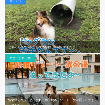
お出かけ
恵庭のドッグラン「あやめ緑地」で遊んできたよ
犬と泊まれる宿
洞爺湖でペットと泊まれる宿、鶴雅リゾート 「洸の謌」に泊ま