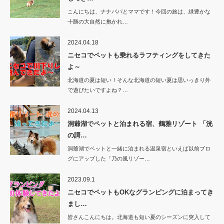
こんにちは、ナナパパとママです！今回の旅は、緑豊かな
十勝の大自然に抱かれ…
2024.04.18
ニセコでペットも乗れるラフティングをしてきた
よ～
北海道の夏は短い！そんな北海道の短い夏は思いっきり外
で遊びたいですよね？…
2024.04.13
洞爺湖でペットと泊まれる宿、鶴雅リゾート 「洸
の謌…
洞爺湖でペットと一緒に泊まれる温泉宿といえば以前ブロ
グにアップした「乃の風リゾー…
2023.09.1
ニセコでペットもOKなグランピングに泊まってき
まし…
皆さんこんにちは。北海道も短い夏のシーズンに突入して