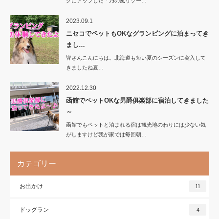
グにアップした「乃の風リゾー…
2023.09.1
ニセコでペットもOKなグランピングに泊まってき
まし…
皆さんこんにちは。北海道も短い夏のシーズンに突入して
きましたね夏…
2022.12.30
函館でペットOKな男爵俱楽部に宿泊してきました
～
函館でもペットと泊まれる宿は観光地のわりには少ない気
がしますけど我が家では毎回朝…
カテゴリー
お出かけ
11
ドッグラン
4