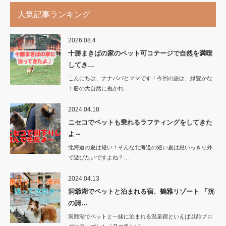
人気記事ランキング
2026.08.4
十勝まきばの家のペット可コテージで自然を満喫
してき…
こんにちは、ナナパパとママです！今回の旅は、緑豊かな
十勝の大自然に抱かれ…
2024.04.18
ニセコでペットも乗れるラフティングをしてきた
よ～
北海道の夏は短い！そんな北海道の短い夏は思いっきり外
で遊びたいですよね？…
2024.04.13
洞爺湖でペットと泊まれる宿、鶴雅リゾート 「洸
の謌…
洞爺湖でペットと一緒に泊まれる温泉宿といえば以前ブロ