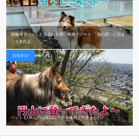
洞爺湖でペットと泊まれる宿、鶴雅リゾート 「洸の謌」に泊ま
ってきたよ
お出かけ
ペットもOKな円山登山にナナを連れて行きました♪