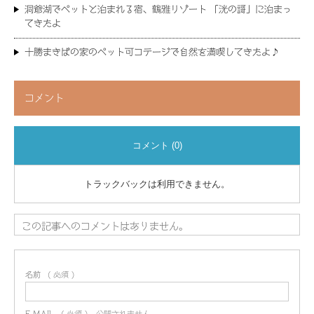
洞爺湖でペットと泊まれる宿、鶴雅リゾート 「洸の謌」に泊まっ
てきたよ
十勝まきばの家のペット可コテージで自然を満喫してきたよ♪
コメント
コメント (0)
トラックバックは利用できません。
この記事へのコメントはありません。
名前
( 必須 )
E-MAIL
( 必須 ) - 公開されません -