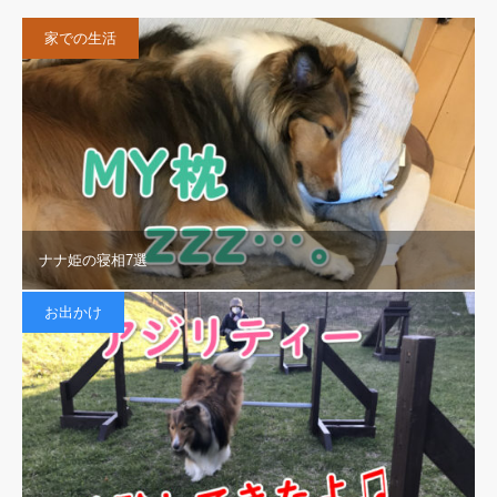
家での生活
ナナ姫の寝相7選
お出かけ