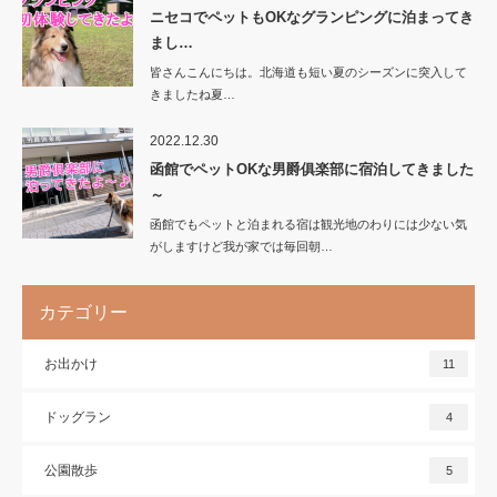
ニセコでペットもOKなグランピングに泊まってき
まし…
皆さんこんにちは。北海道も短い夏のシーズンに突入して
きましたね夏…
2022.12.30
函館でペットOKな男爵俱楽部に宿泊してきました
～
函館でもペットと泊まれる宿は観光地のわりには少ない気
がしますけど我が家では毎回朝…
カテゴリー
お出かけ
11
ドッグラン
4
公園散歩
5