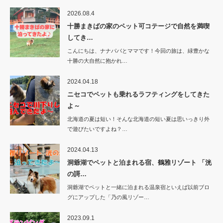
2026.08.4
十勝まきばの家のペット可コテージで自然を満喫
してき…
こんにちは、ナナパパとママです！今回の旅は、緑豊かな
十勝の大自然に抱かれ…
2024.04.18
ニセコでペットも乗れるラフティングをしてきた
よ～
北海道の夏は短い！そんな北海道の短い夏は思いっきり外
で遊びたいですよね？…
2024.04.13
洞爺湖でペットと泊まれる宿、鶴雅リゾート 「洸
の謌…
洞爺湖でペットと一緒に泊まれる温泉宿といえば以前ブロ
グにアップした「乃の風リゾー…
2023.09.1