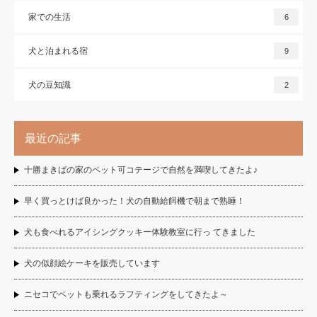
家での生活
6
犬と泊まれる宿
9
犬の豆知識
2
最近の記事
十勝まきばの家のペット可コテージで自然を満喫してきたよ♪
早く買っとけば良かった！犬の自動給餌機で朝まで熟睡！
犬も食べれるアイシングクッキー体験教室に行っ てきました
犬の似顔絵ケーキを販売しています
ニセコでペットも乗れるラフティングをしてきたよ～