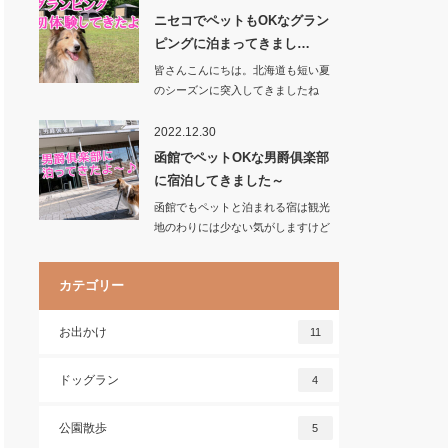
ニセコでペットもOKなグラン
ピングに泊まってきまし…
皆さんこんにちは。北海道も短い夏
のシーズンに突入してきましたね
夏…
2022.12.30
函館でペットOKな男爵俱楽部
に宿泊してきました～
函館でもペットと泊まれる宿は観光
地のわりには少ない気がしますけど
我が家では毎回朝…
カテゴリー
お出かけ
11
ドッグラン
4
公園散歩
5