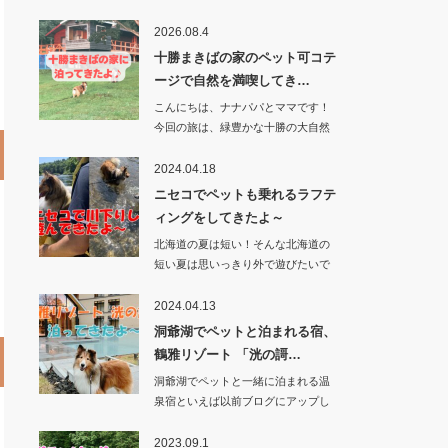
2026.08.4
十勝まきばの家のペット可コテ
ージで自然を満喫してき…
こんにちは、ナナパパとママです！
今回の旅は、緑豊かな十勝の大自然
に抱かれ…
2024.04.18
ニセコでペットも乗れるラフテ
ィングをしてきたよ～
北海道の夏は短い！そんな北海道の
短い夏は思いっきり外で遊びたいで
すよね？…
2024.04.13
洞爺湖でペットと泊まれる宿、
鶴雅リゾート 「洸の謌…
洞爺湖でペットと一緒に泊まれる温
泉宿といえば以前ブログにアップし
た「乃の風リゾー…
2023.09.1