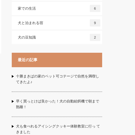
家での生活
6
犬と泊まれる宿
9
犬の豆知識
2
最近の記事
十勝まきばの家のペット可コテージで自然を満喫し
てきたよ♪
早く買っとけば良かった！犬の自動給餌機で朝まで
熟睡！
犬も食べれるアイシングクッキー体験教室に行っ て
きました