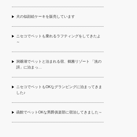
犬の似顔絵ケーキを販売しています
ニセコでペットも乗れるラフティングをしてきたよ
～
洞爺湖でペットと泊まれる宿、鶴雅リゾート 「洸の
謌」に泊まっ…
ニセコでペットもOKなグランピングに泊まってきま
した♪
函館でペットOKな男爵俱楽部に宿泊してきました～