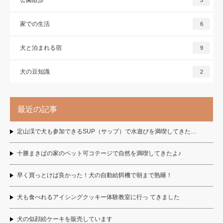
公園散歩
5
家での生活
6
犬と泊まれる宿
9
犬の豆知識
2
最近の記事
定山渓で犬も参加できるSUP（サップ）で水遊びを満喫してきた…
十勝まきばの家のペット可コテージで自然を満喫してきたよ♪
早く買っとけば良かった！犬の自動給餌機で朝まで熟睡！
犬も食べれるアイシングクッキー体験教室に行っ てきました
犬の似顔絵ケーキを販売しています