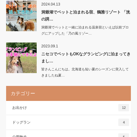
2024.04.13
洞爺湖でペットと泊まれる宿、鶴雅リゾート 「洸
の謌…
洞爺湖でペットと一緒に泊まれる温泉宿といえば以前ブロ
グにアップした「乃の風リゾー…
2023.09.1
ニセコでペットもOKなグランピングに泊まってき
まし…
皆さんこんにちは。北海道も短い夏のシーズンに突入して
きましたね夏…
カテゴリー
お出かけ
12
ドッグラン
4