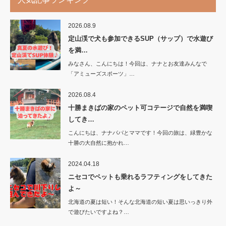
2026.08.9
定山渓で犬も参加できるSUP（サップ）で水遊び
を満…
みなさん、こんにちは！今回は、ナナとお友達みんなで
「アミューズスポーツ」…
2026.08.4
十勝まきばの家のペット可コテージで自然を満喫
してき…
こんにちは、ナナパパとママです！今回の旅は、緑豊かな
十勝の大自然に抱かれ…
2024.04.18
ニセコでペットも乗れるラフティングをしてきた
よ～
北海道の夏は短い！そんな北海道の短い夏は思いっきり外
で遊びたいですよね？…