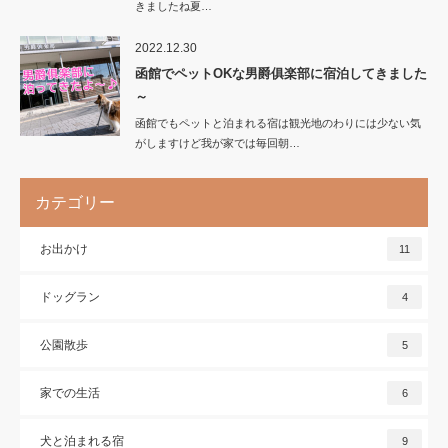
きましたね夏…
2022.12.30
函館でペットOKな男爵俱楽部に宿泊してきました
～
函館でもペットと泊まれる宿は観光地のわりには少ない気
がしますけど我が家では毎回朝…
カテゴリー
お出かけ
11
ドッグラン
4
公園散歩
5
家での生活
6
犬と泊まれる宿
9