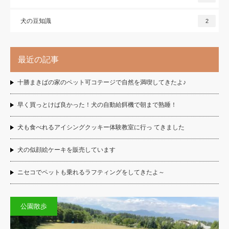
犬の豆知識
2
最近の記事
十勝まきばの家のペット可コテージで自然を満喫してきたよ♪
早く買っとけば良かった！犬の自動給餌機で朝まで熟睡！
犬も食べれるアイシングクッキー体験教室に行っ てきました
犬の似顔絵ケーキを販売しています
ニセコでペットも乗れるラフティングをしてきたよ～
公園散歩