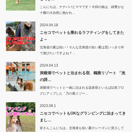
こんにちは、ナナパパとママです！今回の旅は、緑豊かな
十勝の大自然に抱かれ…
2024.04.18
ニセコでペットも乗れるラフティングをしてきた
よ～
北海道の夏は短い！そんな北海道の短い夏は思いっきり外
で遊びたいですよね？…
2024.04.13
洞爺湖でペットと泊まれる宿、鶴雅リゾート 「洸
の謌…
洞爺湖でペットと一緒に泊まれる温泉宿といえば以前ブロ
グにアップした「乃の風リゾー…
2023.09.1
ニセコでペットもOKなグランピングに泊まってき
まし…
皆さんこんにちは。北海道も短い夏のシーズンに突入して