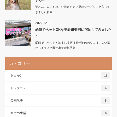
皆さんこんにちは。北海道も短い夏のシーズンに突入して
きましたね夏…
2022.12.30
函館でペットOKな男爵俱楽部に宿泊してきました
～
函館でもペットと泊まれる宿は観光地のわりには少ない気
がしますけど我が家では毎回朝…
カテゴリー
お出かけ
11
ドッグラン
4
公園散歩
5
家での生活
6