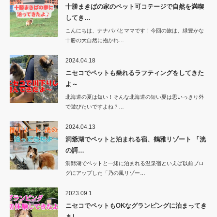
十勝まきばの家のペット可コテージで自然を満喫
してき…
こんにちは、ナナパパとママです！今回の旅は、緑豊かな
十勝の大自然に抱かれ…
2024.04.18
ニセコでペットも乗れるラフティングをしてきた
よ～
北海道の夏は短い！そんな北海道の短い夏は思いっきり外
で遊びたいですよね？…
2024.04.13
洞爺湖でペットと泊まれる宿、鶴雅リゾート 「洸
の謌…
洞爺湖でペットと一緒に泊まれる温泉宿といえば以前ブロ
グにアップした「乃の風リゾー…
2023.09.1
ニセコでペットもOKなグランピングに泊まってき
まし…