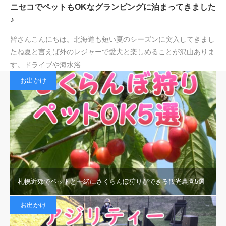
ニセコでペットもOKなグランピングに泊まってきました
♪
皆さんこんにちは。北海道も短い夏のシーズンに突入してきまし
たね夏と言えば外のレジャーで愛犬と楽しめることが沢山ありま
す。ドライブや海水浴…
お出かけ
札幌近郊でペットと一緒にさくらんぼ狩りができる観光農園5選
お出かけ