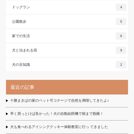
ドッグラン
4
公園散歩
5
家での生活
6
犬と泊まれる宿
9
犬の豆知識
2
最近の記事
十勝まきばの家のペット可コテージで自然を満喫してきたよ♪
早く買っとけば良かった！犬の自動給餌機で朝まで熟睡！
犬も食べれるアイシングクッキー体験教室に行っ てきました