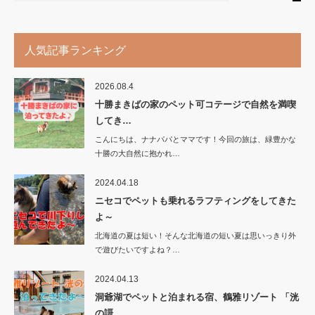
人気記事ランキング
2026.08.4
十勝まきばの家のペット可コテージで自然を満喫
してき…
こんにちは、ナナパパとママです！今回の旅は、緑豊かな
十勝の大自然に抱かれ…
2024.04.18
ニセコでペットも乗れるラフティングをしてきた
よ～
北海道の夏は短い！そんな北海道の短い夏は思いっきり外
で遊びたいですよね？…
2024.04.13
洞爺湖でペットと泊まれる宿、鶴雅リゾート 「洸
の謌…