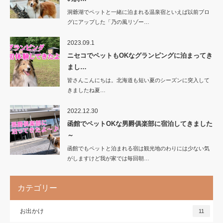
洞爺湖でペットと一緒に泊まれる温泉宿といえば以前ブロ
グにアップした「乃の風リゾー…
2023.09.1
ニセコでペットもOKなグランピングに泊まってき
まし…
皆さんこんにちは。北海道も短い夏のシーズンに突入して
きましたね夏…
2022.12.30
函館でペットOKな男爵俱楽部に宿泊してきました
～
函館でもペットと泊まれる宿は観光地のわりには少ない気
がしますけど我が家では毎回朝…
カテゴリー
お出かけ
11